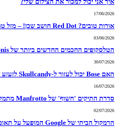
איך אני יכול למכור את הצילום שלי?
17/06/2026
אורות טובים? Red Dot חושב שכן! – מזל טוב, גודוקס
03/06/2026
הטלסקופים החכמים החדשים ביותר של Vaonis נראים כוכבים
30/07/2026
האם Bose יכול לעזור ל-Skullcandy לזעזע את המוניטין של סל המציאה שלו?
16/07/2026
סדרת התיקים 'חשוף' של Manfrotto מתמקדת ללא בושה ב-Gen Z
02/07/2026
הרמקול הביתי של Google המופעל על תאומים סוף סוף כאן