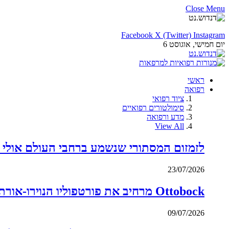
שִׂים
Close Menu
לֵב:
בְּאֲתָר
זֶה
Facebook
X (Twitter)
Instagram
מֻפְעֶלֶת
יום חמישי, אוגוסט 6
מַעֲרֶכֶת
"נָגִישׁ
בִּקְלִיק"
הַמְּסַיַּעַת
ראשי
לִנְגִישׁוּת
רפואה
הָאֲתָר.
ציוד רפואי
לְחַץ
סימולטורים רפואיים
Control-
מדע ורפואה
F11
View All
לְהַתְאָמַת
הָאֲתָר
לזמזום המסתורי שנשמע ברחבי העולם אולי 
לְעִוְורִים
הַמִּשְׁתַּמְּשִׁים
23/07/2026
בְּתוֹכְנַת
קוֹרֵא־מָסָךְ;
לְחַץ
Ottobock מרחיב את פורטפוליו הנוירו-אורתוטיקה עם רכישת Fesia Technology
Control-
F10
09/07/2026
לִפְתִיחַת
תַּפְרִיט