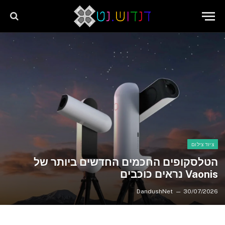
שִׂים
לֵב:
בְּאֲתָר
זֶה
מֻפְעֶלֶת
מַעֲרֶכֶת
"נָגִישׁ
בִּקְלִיק"
הַמְּסַיַּעַת
לִנְגִישׁוּת
הָאֲתָר.
ציוד צילום
הטלסקופים החכמים החדשים ביותר של
Vaonis נראים כוכבים
DandushNet
30/07/2026