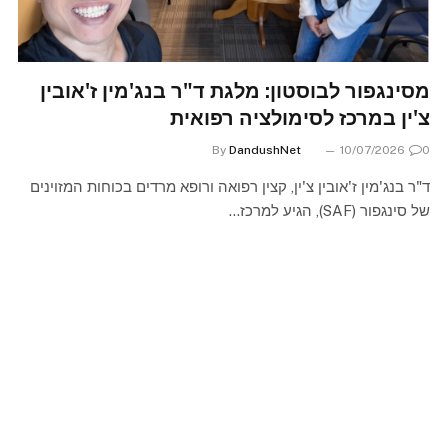
מסינגפור לבוסטון: מלגת ד"ר בנג'מין ז'אובין
צ'ין במרכז לסימולציה רפואית
By
DandushNet
10/07/2026
0
ד"ר בנג'מין ז'אובין צ'ין, קצין רפואה ורופא מרדים בכוחות המזוינים
של סינגפור (SAF), הגיע למרכז…