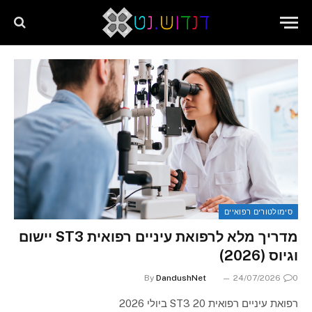
שִׂים
לֵב:
בְּאֲתָר
זֶה
מֻפְעֶלֶת
מַעֲרֶכֶת
"נָגִישׁ
בִּקְלִיק"
הַמְּסַיַּעַת
לִנְגִישׁוּת
הָאֲתָר.
סימולטורים רפואיים
מדריך מלא לרפואת עיניים רפואית ST3 יישום
וגיוס (2026)
By
DandushNet
24/07/2026
0
רפואת עיניים רפואית ST3 20 ביולי 2026