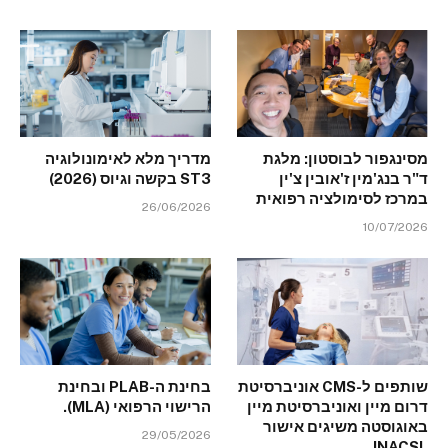
מסינגפור לבוסטון: מלגת
מדריך מלא לאימונולוגיה
ד"ר בנג'מין ז'אובין צ'ין
ST3 בקשה וגיוס (2026)
במרכז לסימולציה רפואית
26/06/2026
10/07/2026
שותפים ל-CMS אוניברסיטת
בחינת ה-PLAB ובחינת
דרום מיין ואוניברסיטת מיין
הרישוי הרפואי (MLA).
באוגוסטה משיגים אישור
29/05/2026
INACSL