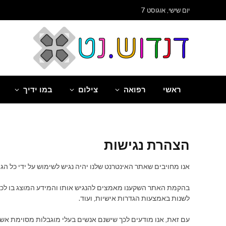
שִׂים
יום שישי, אוגוסט 7
לֵב:
בְּאֲתָר
זֶה
מֻפְעֶלֶת
מַעֲרֶכֶת
"נָגִישׁ
בִּקְלִיק"
ראשי
רפואה
צילום
במו ידיך
הַמְּסַיַּעַת
לִנְגִישׁוּת
הָאֲתָר.
לְחַץ
Control-
הצהרת נגישות
F11
לְהַתְאָמַת
הָאֲתָר
אנו מחויבים שאתר האינטרנט שלנו יהיה נגיש לשימוש על ידי כל ה
לְעִוְורִים
הַמִּשְׁתַּמְּשִׁים
בהקמת האתר השקענו מאמצים להנגיש אותו והמידע המוצג בו לכלל
בְּתוֹכְנַת
לשנות באמצעות הגדרות אישיות, ועוד.
קוֹרֵא־מָסָךְ;
לְחַץ