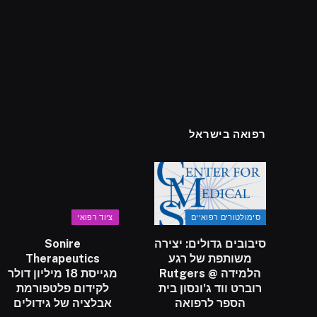
רפואה בישראל
סימולטורים רפואיים
ציוד רפואי
סיבובים גדולים: יצירה
Sonire
משותפת של רגע
Therapeutics
הלמידה @ Rutgers
מגייסת 18 מיליון דולר
רוברט ווד ג'ונסון בית
לקידום פלטפורמת
הספר לרפואה
אבלציה של גידולים