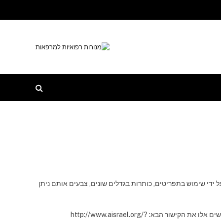
די שימוש בתפריטים, כותרות בגדלים שונים, צבעים אותם ניתן
עם זאת, אנו מודעים לכך שישנם אנשים בעלי מוגבלות מסוימת אשר מונעת מהם לצערנו את החוויה הנוחה של גלישה באתר שלנו. אנו מגישים לגולשים אלו את הקישור הבא: http://www.aisrael.org/?