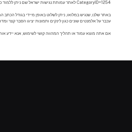
Control-
CategoryID=1254 לאתר עמותת נגישות ישראל שם ניתן ללמוד כיצד לכוון את המחשב האישי להתגברות על מגבלות שונות, ולמצוא פתרונות הטכנולוגים הראויים.
F10
לִפְתִיחַת
תַּפְרִיט
עכבר על אלמנטים שונים כגון לינקים ותמונות יציגו הסבר קצר ומדויק של התוכן ויא
נְגִישׁוּת.
אם אתה מוצא עמוד או תהליך המהווה קושי לשימוש, אנא יידע אות