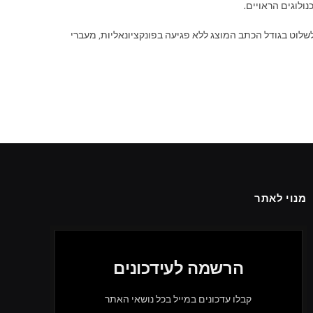
לחיצה על מקש CTRL וגלילה באמצעות גלגלת העכבר, כך ניתן לשלוט בגודל הכתב המוצג ללא פגיעה בפונקציונאליות, מעברי
מנוי לאתר
הרשמה לעידכונים
קבלו עדכונים במייל בכל נושאי האתר