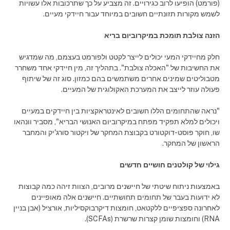
(פורמט) הופיעו לרוב כגירויים. זה מצביע על כך שתרכובות אלו עשויות
לשמש מקורות תזונתיים חשובים במיוחד עבור חיידקי מעיים.
הזנה צולבת תומכת במיקרוביום בריא
חלק מחיידקי המעי יכולים לייצר לקטט ולפורמט בעצמם, מה שמדגיש
את החשיבות של "האכלה צולבת". בתהליך זה, מין חיידקי אחד משחרר
מטבוליטים שמינים אחרים משתמשים בהם כמזון. סוג זה של שיתוף
פעולה עוזר לייצב את המערכת האקולוגית של המעיים.
"נראה שהתחומים הללו חשובים לאינטראקציות בין חיידקים במעיים
ויכולים למלא תפקיד מפתח במיקרוביום האנושי הבריא", מסביר וונהאו
שו, חוקר פוסט-דוקטורט בקבוצת המחקר של ויקטור סורג'יק והמחבר
הראשון של המחקר.
גילוי של קולטנים חושיים חדשים
באמצעות ניתוח שיטתי של חיישנים מרובים, הצוות זיהה כמה קבוצות
לא ידועות בעבר של תחומים תחושתיים. חיישנים אלה מאופיינים
לאחרונה ספציפיים ללקטאט, חומצות דיקרבוקסיליות, אורציל (אבן בניין
RNA) וחומצות שומן קצרות שרשרת (SCFAs).