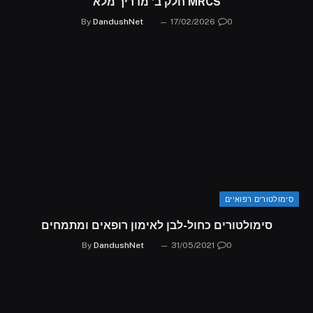
MRCS חלק ב' מדריך מלא
By
DandushNet
17/02/2026
0
סימולטורים רפואיים
סימולטורים כחול-לבן לאימון רופאים ומתמחים
By
DandushNet
31/05/2021
0