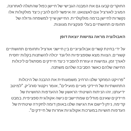
החוקרים קבעו גם את המבנה הגבישי של חיישן כפול שהתגלה לאחרונה,
המגיב לאורציל וגם לאצטאט. זה איפשר להם להבין כיצד מולקולות אלו
נקשרות לחיישן ברמה מולקולרית. החיישן שייך למשפחה גדולה של
תחומים תחושתיים בעלי פונקציות מגוונות.
האבולוציה מראה גמישות יוצאת דופן
על ידי בחינת קשרים אבולוציוניים בין חיישני אורציל ותחומים תחושתיים
קשורים, הצוות מצא שספציפיות הליגנד יכולה להשתנות בקלות יחסית
לאורך זמן. גמישות זו עוזרת להסביר כיצד חיידקים מסתגלים ליכולות
החישה שלהם כאשר הסביבה שלהם משתנה.
"פרויקט המחקר שלנו הרחיב משמעותית את ההבנה של היכולות
התחושתיות של חיידקי מעיים מועילים", אומר ויקטור סורג'יק. "למיטב
ידיעתנו, זהו הניתוח השיטתי הראשון של ההעדפות החושיות של
חיידקים שאינם מודלים שמתיישבים נישה אקולוגית ספציפית. במבט
קדימה, ניתן ליישם את הגישה שלנו באופן דומה לחקירה שיטתית של
העדפות חושיות במערכות אקולוגיות אחרות של חיידקים".