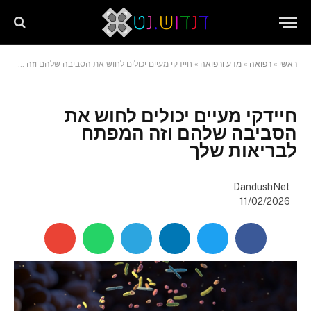
שִׂים
לֵב:
בְּאֲתָר
זֶה
ראשי
»
רפואה
»
מדע ורפואה
»
חיידקי מעיים יכולים לחוש את הסביבה שלהם וזה המפתח לבריאות שלך
מֻפְעֶלֶת
מַעֲרֶכֶת
"נָגִישׁ
בִּקְלִיק"
חיידקי מעיים יכולים לחוש את
הַמְּסַיַּעַת
הסביבה שלהם וזה המפתח
לִנְגִישׁוּת
לבריאות שלך
הָאֲתָר.
DandushNet
11/02/2026