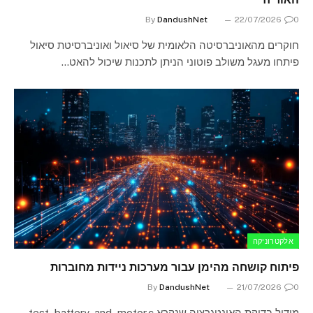
By
DandushNet
22/07/2026
0
חוקרים מהאוניברסיטה הלאומית של סיאול ואוניברסיטת סיאול
פיתחו מעגל משולב פוטוני הניתן לתכנות שיכול להאט…
אלקטרוניקה
פיתוח קושחה מהימן עבור מערכות ניידות מחוברות
By
DandushNet
21/07/2026
0
מודול בדיקת האינטגרציה שנקרא test_battery_and_motor.c