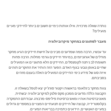
נותרה שאלה מרכזית. אילו אותות כימיים חשובים ביותר לחיידקי מעיים
מועילים?
מעבר לפתוגנים במחקר מיקרוביולוגיה
עד עכשיו, הרבה ממה שמדענים מבינים על חישת חיידקים הגיע מחקר
מודלים של אורגניזמים, במיוחד חיידקים גורמי מחלות. הרבה פחות
תשומת לב ניתנה לקומנסלים, החיידקים הלא פתוגניים או המועילים
שחיים באופן טבעי בגוף האדם. הפער הזה הותיר את החוקרים תוהים
איזה סוג של מידע כימי החיידקים המועילים האלה בעצם מזהים
בסביבתם.
צוות מחקר בינלאומי בראשות ויקטור סורג'יק יצא לטפל בשאלה זו.
הקבוצה כללה מדענים ממכון מקס פלנק למיקרוביולוגיה יבשתית,
מאוניברסיטת אוהיו ומאוניברסיטת פיליפס-מרבורג. עבודתם התמקדה
בקלוסטרידיה, קבוצה של חיידקים תנועתיים המצויים במספרים גדולים
במעיים האנושיים, הידועים כתמיכה בבריאות המעיים.