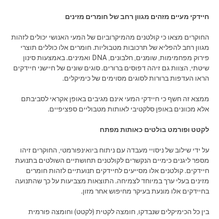
חיידקי מעיים מזהים מגוון רחב של חומרים מזינים
החוקרים מצאו כי קולטנים מהמיקרוביום של המעי האנושי יכולים לזהות
מגוון רחב להפליא של תרכובות מטבוליות. חומרים אלו כוללים תוצרי
פירוק מפחמימות, שומנים, חלבונים, DNA ואמינים. באמצעות סינון
שיטתי, הצוות גם זיהה דפוסים ברורים. סוגים שונים של חיישני חיידקים
הראו העדפות ברורות לסוגים מסוימים של כימיקלים.
ממצא זה חשף כי חיידקי המעי אינם מגיבים באופן אקראי לסביבתם
אלא מכוונים באופן סלקטיבי לאותות מטבוליים ספציפיים.
לקטט ופורמט בולטים כאותות מפתח
על ידי שילוב של ניסויי מעבדה עם ניתוח ביואינפורמטי, החוקרים זיהו
מספר ליגנים כימיים הנקשרים לקולטנים תחושתיים השולטים בתנועת
חיידקים. קולטנים אלו מסייעים לחיידקים תנועתיים לזהות חומרים
מזינים בעלי ערך במיוחד לצמיחה. התוצאות מצביעות על כך שהתנועה
בחיידקים אלו מונעת בעיקר מחיפוש אחר מזון.
בין כל הכימיקלים שנבדקו, חומצה לקטית (לקטט) וחומצה פורמית