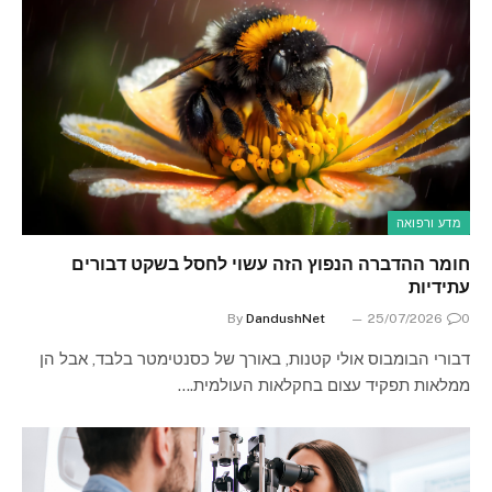
מדע ורפואה
חומר ההדברה הנפוץ הזה עשוי לחסל בשקט דבורים
עתידיות
By
DandushNet
25/07/2026
0
דבורי הבומבוס אולי קטנות, באורך של כסנטימטר בלבד, אבל הן
ממלאות תפקיד עצום בחקלאות העולמית.…