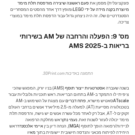
פונקציונלית) מסמן את
פעם ראשונה שיצירה מודפסת תלת מימד
מיוצרת בקנה מידה על ידי LEGO
ומופץ דרך אחד מהסטים המסחריים
הסטנדרטיים שלו. זה היה ניצחון גדול עבור הדפסת תלת מימד במוצרי
צריכה.
מס' 9: הפעלה והרחבה של AM בשירותי
בריאות ב-AMS 2025
התמונה באדיבות 3DPrint.com.
בשנה שעברה
אסטרטגיות ייצור תוסף
(AMS) בניו יורק, המפגש שהכי
ציפיתי לו התמקד ב-AM בתחום הבריאות. ראש תוכניות גלובליות עבור
ATscale
סאטיש מישרא,
פתח דברים
עם מצגת על השימוש ב-AM
בטכנולוגיה מסייעת (AT). למעלה מ-2.5 מיליארד אנשים ברחבי העולם
זקוקים ל-AT, אבל רק לאחד מכל עשרה אנשים יש גישה, והדפסת תלת
מימד יכולה לעזור לשנות זאת.
נעמי נתן
ראש מחלקת הרפואה
לניידות/רפואה הופך לתוסף (
MGA
), הנחה דיון בין
איימי אלכסנדר
ראש
היחידה לפיתוח מכאני והנדסה חישובית יישומית בתוך
מאיו