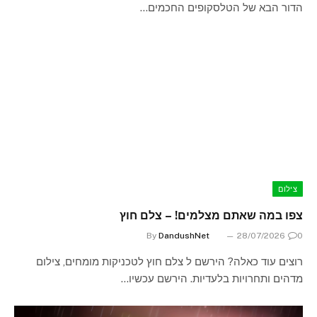
הדור הבא של הטלסקופים החכמים…
צילום
צפו במה שאתם מצלמים! – צלם חוץ
By
DandushNet
28/07/2026
0
רוצים עוד כאלה? הירשם ל צלם חוץ לטכניקות מומחים, צילום
מדהים ותחרויות בלעדיות. הירשם עכשיו…