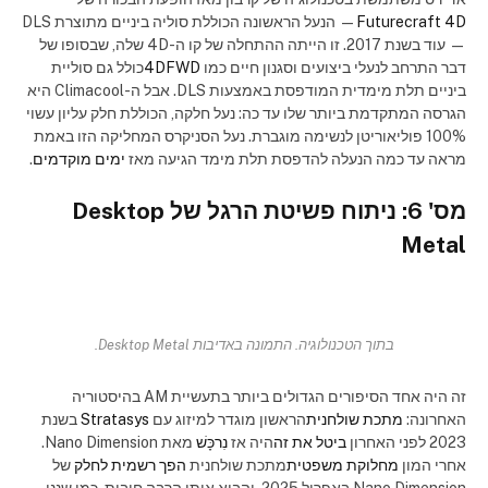
Futurecraft 4D
— הנעל הראשונה הכוללת סוליה ביניים מתוצרת DLS
— עוד בשנת 2017. זו הייתה ההתחלה של קו ה-4D שלה, שבסופו של
דבר התרחב לנעלי ביצועים וסגנון חיים כמו
4DFWD
כולל גם סוליית
ביניים תלת מימדית המודפסת באמצעות DLS. אבל ה-Climacool היא
הגרסה המתקדמת ביותר שלו עד כה: נעל חלקה, הכוללת חלק עליון עשוי
100% פוליאוריטן לנשימה מוגברת. נעל הסניקרס המחליקה הזו באמת
מראה עד כמה הנעלה להדפסת תלת מימד הגיעה מאז
ימים מוקדמים
.
מס' 6: ניתוח פשיטת הרגל של Desktop
Metal
בתוך הטכנולוגיה. התמונה באדיבות Desktop Metal.
זה היה אחד הסיפורים הגדולים ביותר בתעשיית AM בהיסטוריה
האחרונה:
מתכת שולחנית
הראשון מוגדר למיזוג עם
Stratasys
בשנת
2023 לפני האחרון
ביטל את זה
היה אז
נִרכָּשׁ
מאת Nano Dimension.
אחרי המון
מחלוקת משפטית
מתכת שולחנית
הפך רשמית לחלק
של
Nano Dimension באפריל 2025, והביא איתו הרבה חובות. כמו שננו