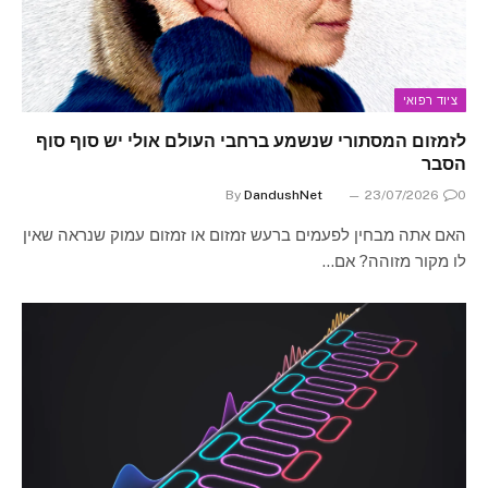
ציוד רפואי
לזמזום המסתורי שנשמע ברחבי העולם אולי יש סוף סוף
הסבר
By
DandushNet
23/07/2026
0
האם אתה מבחין לפעמים ברעש זמזום או זמזום עמוק שנראה שאין
לו מקור מזוהה? אם…