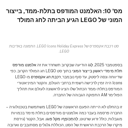
מס' 10: האלמנט המודפס בתלת-ממד, בייצור
המוני של LEGO הגיע הביתה לחג המולד
סט רכבת אקספרס של LEGO Icons Holiday Express. התמונה באדיבות
LEGO.
בספטמבר 2025,
לֶגוֹ
הודיעה שבקרוב תשחרר את זה
אלמנט מודפס
תלת מימדי ראשון בייצור המוני
בתוך סט LEGO חג המולד הקרוב. כפי
שדיווחה ונסה ליסטק, עד סוף נובמבר,
רכבת חג אקספרס
מ-LEGO
Icons היה זמין לרכישה רשמית ברחבי העולם, והקטר המיניאטורי
המודפס בתלת-ממד הכחול שלו הציג לראשונה לעולם את תהליך
הפולימר AM התפוקה הגבוהה של החברה.
זו בהחלט לא הייתה הפעם הראשונה של LEGO משתמשת בטכנולוגיה –
החברה פרסמה בעבר כמה אלמנטים מודפסים בתלת מימד בכמויות
מוגבלות, כולל זרוע שרטוט,
לְהִתְכּוֹפֵף
ו
מקל פוגו
. אבל, הקטר (גירסת
מיקרו של הרכבת הראשית של הסט, הכוללת גלגלים מסתובבים וארובה