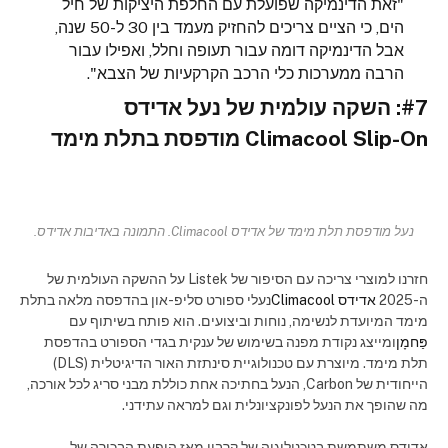
"זאת הדינמיקה שפועלת עם החלפת היציקות של חיל
הים, כי הציים צריכים להחזיק מעמד בין 30 ל-50 שנה,
אבל הדינמיקה דומה עבור תעופה וחלל, ואפילו עבור
הרבה ממערכות כלי הרכב הקרקעיות של הצבא".
#7: השקה עולמית של נעל אדידס
Climacool Slip-On מודפסת בתלת מימד
נעל מודפסת תלת מימד של אדידס Climacool. התמונה באדיבות אדידס.
חזרנו למוצרי צריכה עם הסיפור של Listek על ההשקה העולמית של
ה-2025
אדידס Climacool
נעלי ספורט סליפ-און בהדפסה מלאה בתלת
מימד המיועדת לנשימה, נוחות וביצועים. הוא פותח בשיתוף עם
פַּחמָן
ומייצג נקודת מפנה בשימוש של ענקית בגדי הספורט בהדפסת
תלת מימד. מיוצרת עם טכנולוגיית סינתזת האור הדיגיטלית (DLS)
הייחודית של Carbon, הנעל בחתיכה אחת כוללת מבני סריג לכל אורכה,
מה שהופך את הנעל לפונקציונלית וגם למראה עתידני.
אדידס משתמשת בטכנולוגיה של קרבון מאז הופעת הבכורה של