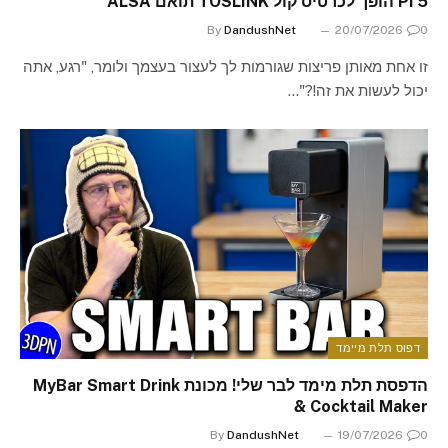
Pi 5 הופך לכרטיס קול TOSLINK תואם ALSA
By
DandushNet
20/07/2026
0
זו אחת מאותן פריצות שגורמות לך לעצור בעצמך ולומר, "רגע, אתה
יכול לעשות את זה!?"…
דפוס תלת מיימד
הדפסת תלת מימד לבר שלי! מכונת MyBar Smart Drink
& Cocktail Maker
By
DandushNet
19/07/2026
0