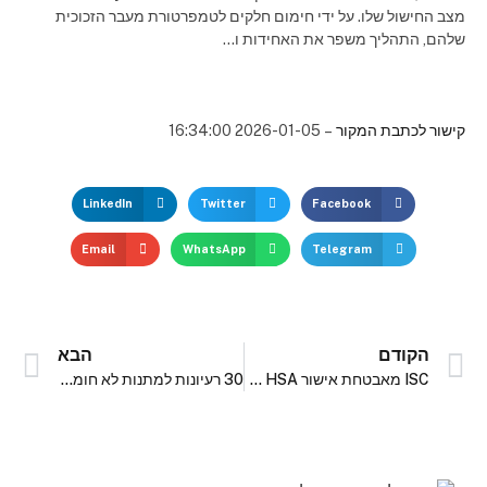
מצב החישול שלו. על ידי חימום חלקים לטמפרטורת מעבר הזכוכית
שלהם, התהליך משפר את האחידות ו…
קישור לכתבת המקור
– 2026-01-05 16:34:00
LinkedIn
Twitter
Facebook
Email
WhatsApp
Telegram
הקודם
הבא
ISC מאבטחת אישור HSA בסינגפור עבור תוכנת CystoSmart
30 רעיונות למתנות לא חומריות | אהבה של בית צעיר