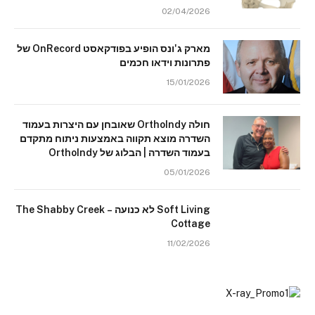
02/04/2026
מארק ג'ונס הופיע בפודקאסט OnRecord של
פתרונות וידאו חכמים
15/01/2026
חולה OrthoIndy שאובחן עם היצרות בעמוד
השדרה מוצא תקווה באמצעות ניתוח מתקדם
בעמוד השדרה | הבלוג של OrthoIndy
05/01/2026
Soft Living לא כנועה – The Shabby Creek
Cottage
11/02/2026