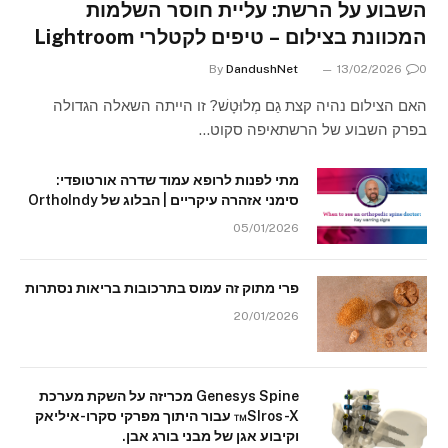
השבוע על הרשת: עליית חוסר השלמות
המכוונת בצילום – טיפים לקטלרי Lightroom
By
DandushNet
13/02/2026
0
האם הצילום נהיה קצת גַם מְלוּטָשׁ? זו הייתה השאלה הגדולה
בפרק השבוע של הרשתאיפה סקוט…
מתי לפנות לרופא עמוד שדרה אורטופדי:
סימני אזהרה עיקריים | הבלוג של OrthoIndy
05/01/2026
פרי מתוק זה עמוס בתרכובות בריאות נסתרות
20/01/2026
Genesys Spine מכריזה על השקת מערכת
SIros-X™ עבור היתוך מפרקי סקרו-איליאק
וקיבוע אגן של מבני בורג אבן.