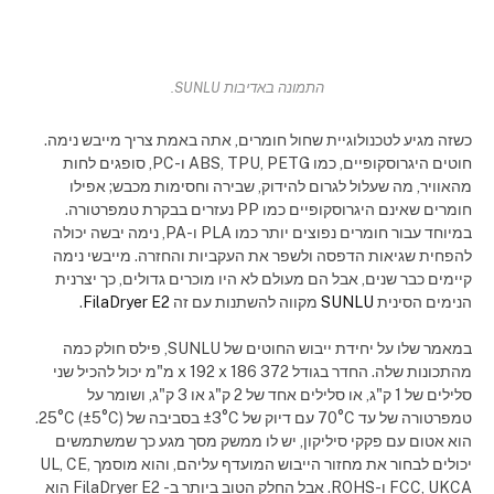
התמונה באדיבות SUNLU.
כשזה מגיע לטכנולוגיית שחול חומרים, אתה באמת צריך מייבש נימה.
חוטים היגרוסקופיים, כמו ABS, TPU, PETG ו-PC, סופגים לחות
מהאוויר, מה שעלול לגרום להידוק, שבירה וחסימות מכבש; אפילו
חומרים שאינם היגרוסקופיים כמו PP נעזרים בבקרת טמפרטורה.
במיוחד עבור חומרים נפוצים יותר כמו PLA ו-PA, נימה יבשה יכולה
להפחית שגיאות הדפסה ולשפר את העקביות והחזרה. מייבשי נימה
קיימים כבר שנים, אבל הם מעולם לא היו מוכרים גדולים, כך יצרנית
הנימים הסינית
SUNLU
מקווה להשתנות עם זה
FilaDryer E2
.
במאמר שלו על יחידת ייבוש החוטים של SUNLU, פילס חולק כמה
מהתכונות שלה. החדר בגודל 372 x 192 x 186 מ"מ יכול להכיל שני
סלילים של 1 ק"ג, או סלילים אחד של 2 ק"ג או 3 ק"ג, ושומר על
טמפרטורה של עד 70°C עם דיוק של ±3°C בסביבה של 25°C (±5°C).
הוא אטום עם פקקי סיליקון, יש לו ממשק מסך מגע כך שמשתמשים
יכולים לבחור את מחזור הייבוש המועדף עליהם, והוא מוסמך UL, CE,
FCC, UKCA ו-ROHS. אבל החלק הטוב ביותר ב- FilaDryer E2 הוא