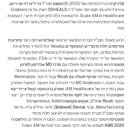
קליניק
חטיבת ההנדסה של (DOE);
לְהִתְגַשֵׁם
מנכ"ל
בריז'יט דה וט-וייטן
;
ונוירורדיולוג
ג'ני חן
מייסד ומנכ"ל ה
3DHEALS
רשת, על Enablers to
Scale AM ​​in Healthcare. הדוגמאות כללו לחץ חברתי חיובי, דוגמאות
מוצקות המדגימות את ערכה של הטכנולוגיה, טיפול בפער הכישרונות
ועוד.
רג'אן פאטל, מנכ"ל חברת המכשור הרפואי
קאליסיו
שיתף כיצד
פתרונות
מודפסים תלת מימדיים הממוקדים במטופל
יכול להגדיר מחדש את
הטיפול בסרטן, תוך התמקדות ספציפית במכשיר לטיפול בקרינה
המאושר על ידי החברה שלו, המאושר על ידי ה-FDA, הספציפי למטופל,
סטנטרה
הוא פותח בשיתוף פעולה עם
מרכז MD אנדרסון לסרטן
להפחית את הסיכוי של חולי סרטן לפתח רירית הפה במהלך טיפולי
הקרנות. קאליסיו
שיתף פעולה עם Ricoh
עבור הייצור, Materialize
עבור תוכנה, ו-MD Anderson כדי להרחיב את המוצר. הפאנל האחרון
עסק במדיניות של AM Healthcare.
מארק ברנהאם
ה
קואליציית ייצור
תוסף
מנהל המדיניות של;
לקסי גורמלי
מומחה ליישומים קליניים, ייצור
תוסף,
Ricoh ארה"ב
;
אנקוש ונקטש
Intrapreneur, Additive
Manufacturing, עבור
Glidewell Dental
; ולואי-פיליפ ברוז, מייסד
שותף ומנכ"ל חברת תוכנת אוטומציה לעיצוב תלת מימד
ספנטיס
התמקד בצורך במערכות הסמכה, הסברה והחזרים.
הירשם ל-
AMS 2026
לשמוע על מה ידבר מושב הבריאות של AM השנה!