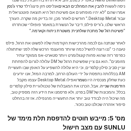
ניסה לעשות
להבין את המהלכים הבאים
אנליסט חזן פיצג'רלד
טרוי ג'נסן
אמרו שהם "לא יהיו מופתעים אם פשיטת רגל היא תוצאה פוטנציאלית
עבור Desktop Metal." חודשים לאחר מכן, זה בדיוק מה שקרה. העורך
הראשי שלנו, ג'וריס פילס, דיבר על הנשורת במאמר פופולרי שכותרתו
"
פשיטת רגל של מתכת שולחנית: משטרת ניתוח וקארמה
."
לאחר שנתנה גם לכמה מהרכישות הקודמות שלה לפשוט את הרגל, פילס
טענה כי "ננו רוצה להשיל כמה שיותר מהעצמי הרכש שלה לפני שתתגלה
כפרפר רזה שהוא פחות קונגלומרט ויותר סטארט-אפ ממוקד עתיר
מזומנים". הוא גם ציין שפשיטת הרגל של DM עלולה לגרום להפחתת
עניין סביב סילון קלסרים, וכי היא עלולה להשפיע על האופן שבו תעשיית
AM בכללותה נתפסת על ידי העולם הרחב. למרבה המזל, אנו יודעים
כעת שחלק מנכסיה היו
נשמר
ואפילו Desktop Metal עצמו מקבל
הזדמנות שנייה
. אבל, הכרנו את המגבלות של טכנולוגיית סילון קלסרים
בכלל, והמכונות של DM בפרט, ולא פרסמנו את הידע הזה מספיק טוב,
מה שיכול היה לבודד טוב יותר את התעשייה מהנפילה. אז זה בהחלט
סיפור אזהרה שכולנו טוב נזכור.
מס' 5: מייבש חוטים להדפסת תלת מימד של
SUNLU עם מצב חישול