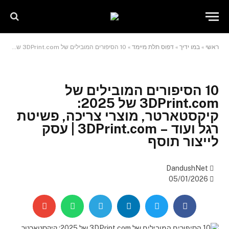
שִׂים
לֵב:
בְּאֲתָר
זֶה
ראשי
»
במו ידיך
»
דפוס תלת מיימד
»
10 הסיפורים המובילים של 3DPrint.com של 2025: קיקסטארטר, מוצרי צריכה, פשיטת רגל ועוד – 3DPrint.com | עסק לייצור תוסף
מֻפְעֶלֶת
מַעֲרֶכֶת
"נָגִישׁ
בִּקְלִיק"
10 הסיפורים המובילים של
הַמְּסַיַּעַת
3DPrint.com של 2025:
לִנְגִישׁוּת
קיקסטארטר, מוצרי צריכה, פשיטת
הָאֲתָר.
רגל ועוד – 3DPrint.com | עסק
לייצור תוסף
DandushNet
05/01/2026