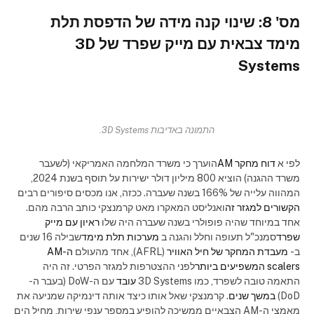
מס' 8: שינוי קנה מידה של הדפסת תלת
מימד צבאית עם מייק שפרד של 3D
Systems
התמונה באדיבות 3D Systems.
לפי א
דוח מחקר AM
הוערך כי משרד המלחמה האמריקאי (לשעבר
משרד ההגנה) הוציא 800 מיליון דולר ישירות על תוסף בשנת 2024,
המהווה עלייה של 166% בשנה שעברה. ככזה, אנו מכסים סיפורים רבים
הקשורים למגזר זה
ואנליסט המאקרו מאט קרמנצקי כותב הרבה מהם.
אחד במיוחד שהיה פופולרי בשנה שעברה היה שלו
ראיון עם מייק
שפרד
סמנכ"ל תעופה וחלל והגנה ב
מערכות תלת מימד
שבילה 16 שנים
ב-
מעבדת המחקר של חיל האוויר
(AFRL), אחד מהעולם
ה-AM
scalers המשפיעים ביותר
לפני ההצטרפות למגזר הפרטי. זה היה
התאמה טובה לשפרד, כמו 3D Systems
עובד
עם ה-DoW (בעבר ה-
DoD)
במשך שנים
. קרמנצקי שאל אותו כיצד אותה דינמיקה שמניעה את
מאמצי ה-AM הצבאיים ממשיכה להופיע במספר ענפי שירות, מחיל הים