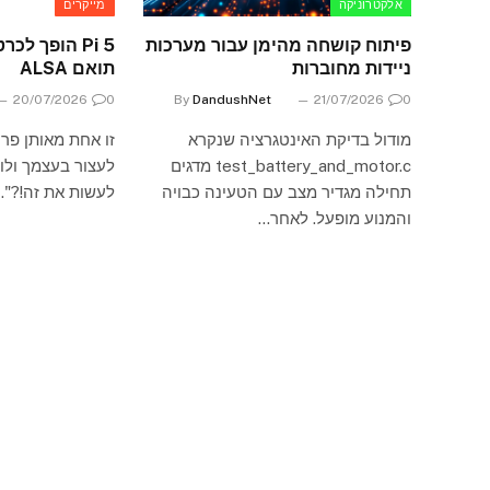
אלקטרוניקה
מייקרים
פיתוח קושחה מהימן עבור מערכות
ניידות מחוברות
תואם ALSA
20/07/2026
0
By
DandushNet
21/07/2026
0
מודול בדיקת האינטגרציה שנקרא
זו אחת מאותן פרי
test_battery_and_motor.c מדגים
לעצור בעצמך ולומ
תחילה מגדיר מצב עם הטעינה כבויה
לעשות את זה!?"…
והמנוע מופעל. לאחר…