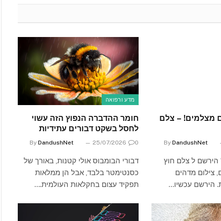
מדע ורפואה
 מצלמים! – צלם
חומר ההדברה הנפוץ הזה עשוי
לחסל בשקט דבורים עתידיות
By
DandushNet
25/07/2026
0
By
DandushNet
 הירשם ל צלם חוץ
דבורי הבומבוס אולי קטנות, באורך של
, צילום מדהים
כסנטימטר בלבד, אבל הן ממלאות
ת. הירשם עכשיו…
תפקיד עצום בחקלאות העולמית.…