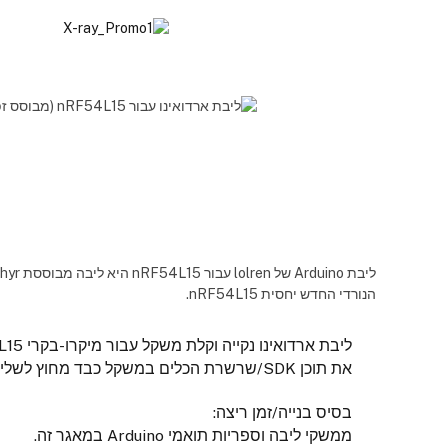
Control-
F10
לִפְתִיחַת
תַּפְרִיט
נְגִישׁוּת.
הנורדי החדש יחסית nRF54L15.
את תוכן SDK/שרשרת הכלים במשקל כבד מחוץ לשליטת מקור וארכיוני שחרור.
בסיס בנייה/זמן ריצה:
ממשקי ליבה וספריות תואמי Arduino במאגר זה.