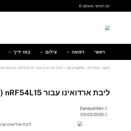
שִׂים
יום חמישי, אוגוסט 6
לֵב:
בְּאֲתָר
זֶה
מֻפְעֶלֶת
מַעֲרֶכֶת
"נָגִישׁ
בִּקְלִיק"
ראשי
רפואה
צילום
במו ידיך
הַמְּסַיַּעַת
לִנְגִישׁוּת
הָאֲתָר.
ראשי
»
במו ידיך
»
אלקטרוניקה
»
ליבת ארדואינו עבור nRF54L15 (מבוסס זפיר)
לְחַץ
Control-
F11
לְהַתְאָמַת
ליבת ארדואינו עבור nRF54L15 (מבוסס זפיר)
הָאֲתָר
לְעִוְורִים
הַמִּשְׁתַּמְּשִׁים
DandushNet
בְּתוֹכְנַת
03/03/2026
קוֹרֵא־מָסָךְ;
לְחַץ