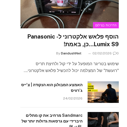
הדרכות בצילום
הוסף פלאש אלקטרוני ל- Panasonic
Lumix S9…כן, באמת!
By
DandushNet
02/02/2026
0
שימוש בטריגר המופעל על ידי קול ולחיצת תריס
"רועשת" של המצלמה יכול להכשיל פלאש אלקטרוני.…
האמצע המבולגן הוא הנקודה | צ'ייס
ג'רוויס
24/02/2026
Sandmarc מרחיב את קו מתלים
היברידי עם גרסאות גדולות יותר של
6L ו-9L