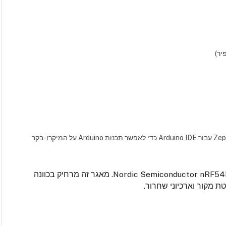
ליבת Arduino של lolren עבור nRF54L15 היא ליבה מבוססת Zephyr עבור Arduino IDE כדי לאפשר תכנות Arduino על המיקרו-בקר
ליבת ארדואינו נקייה וקלת משקל עבור מיקרו-בקרי Nordic Semiconductor nRF54L15. מאגר זה מרחיק בכוונה