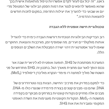
ג'אנג. "זה יכול גם לעזור לקדם אפשרויות טיפול מותאמות אישית בכך
שהוא מאפשר לרופאים לנטר את רמות הסמן הביולוגי של המטופל מדי
יום או שבועי כדי להעריך את יעילות התרופה, במקום לחכות חודשים
לתוצאות ההדמיה."
טכנולוגיית חישה אופטית ללא הגברה
רוב הבדיקות הביולוגיות הנוכחיות דורשות הגברה כימית כדי להגדיל
אותות מולקולריים זעירים, מה שמוסיף זמן, מורכבות והוצאות. החוקרים
שאפו ליצור אסטרטגיית זיהוי ישירה המבטלת את השלבים הנוספים
הללו.
המערכת מסתמכת על SHG, תופעה אופטית לא ליניארית שבה אור
נכנס הופך לאור עם מחצית מאורך הגל. בתכנון זה, SHG מתרחש על פני
השטח של מוליך למחצה דו מימדי הנקרא מוליבדן דיסולפיד (MoS₂).
כדי למקם במדויק את מרכיבי החישה, הצוות בנה טטרהדרונים של
DNA, שהם ננו-מבנים קטנים בצורת פירמידה שנוצרו כולו מ-DNA.
מבנים אלה מחזיקים נקודות קוונטיות במרחקים מבוקרים בקפידה
ממשטח ה-MoS₂. הנקודות הקוונטיות מעצימות את השדה האופטי
המקומי ומגבירות את אות SHG.