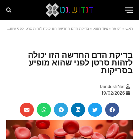
שִׂים
לֵב:
בְּאֲתָר
זֶה
ראשי
»
רפואה
»
ציוד רפואי
»
בדיקת הדם החדשה הזו יכולה לזהות סרטן לפני שהוא מופיע בסריקות
מֻפְעֶלֶת
מַעֲרֶכֶת
"נָגִישׁ
בִּקְלִיק"
בדיקת הדם החדשה הזו יכולה
הַמְּסַיַּעַת
לזהות סרטן לפני שהוא מופיע
לִנְגִישׁוּת
בסריקות
הָאֲתָר.
DandushNet
19/02/2026