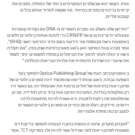
אותו. הקושי הוא שבשלבים המוקדמים ביותר של המחלה, סמנים אלו
קיימים בריכוזים נמוכים במיוחד, מה שקשה למדוד אותם בכלים
קונבנציונליים.
"החיישן שלנו משלב ננו-מבנים העשויים מ-DNA עם נקודות קוונטיות
וטכנולוגיית עריכת גנים של CRISPR כדי לזהות אותות ביולוגיים חלשים
באמצעות גישה מבוססת אור הידועה בשם הדור ההרמוני השני (SHG)",
אמר מנהיג צוות המחקר האן ג'אנג מאוניברסיטת שנזן בסין. "אם תצליח,
גישה זו יכולה לעזור להפוך את הטיפולים במחלה לפשוטים יותר, לשפר
את שיעורי ההישרדות ולהפחית את עלויות הבריאות הכוללות."
ב
אופטיקה
כתב העת של Optica Publishing Group למחקר בעל
השפעה גבוהה, ג'אנג וצוותו דיווחו שהמכשיר זיהה סמנים ביולוגיים של
סרטן ריאות בדגימות של חולים ברמות תת-אטומולריות. גם כאשר היו
רק מולקולות בודדות, המערכת הפיקה אות ברור וניתן למדידה. מכיוון
שהפלטפורמה ניתנת לתכנות, היא עשויה להיות מותאמת לזיהוי
וירוסים, חיידקים, רעלנים סביבתיים או סמנים ביולוגיים הקשורים
למצבים כמו מחלת אלצהיימר.
"לאבחון מוקדם, שיטה זו טומנת בחובה הבטחה לאפשר בדיקות דם
פשוטות לסרטן ריאות לפני שגידול עשוי להיות גלוי בסריקת CT", אמר