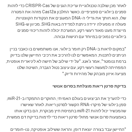
לאחר מכן שולבה טכנולוגיית עריכת הגנים של CRISPR-Cas כדי לזהות
סמנים ביולוגיים ספציפיים. כאשר החלבון Cas12a מזהה את המטרה
שלו, הוא חותך את גדילי ה-DNA המעגנים את הנקודות הקוונטיות.
פעולה זו מפעילה ירידה ניתנת למדידה באות SHG. מכיוון ש-SHG
מייצרת מעט מאוד רעשי רקע, המערכת יכולה לזהות ריכוזי סמנים
ביולוגיים נמוכים במיוחד עם רגישות גבוהה.
"במקום לראות ב-DNA רק חומר ביולוגי, אנו משתמשים בו כאבני בניין
הניתנים לתכנות, המאפשרים לנו להרכיב את רכיבי החיישן שלנו בדיוק
ברמת ננומטר", אמר ג'אנג. "על ידי שילוב של חישה לא ליניארית אופטית,
המפחיתה למעשה רעשי רקע, עם עיצוב נטול הגברה, השיטה שלנו
מציעה איזון מובהק של מהירות ודיוק."
בדיקת סרטן ריאות מוצלחת בסרום אנושי
כדי להעריך את הביצועים בעולם האמיתי, החוקרים התמקדו ב-miR-21,
סמן ביולוגי של מיקרו-RNA הקשור לסרטן ריאות. לאחר שאישרו
שהמכשיר יכול לזהות miR-21 בתמיסת חיץ מבוקרת, הם בדקו אותו
באמצעות סרום אנושי מחולי סרטן ריאות כדי לדמות בדיקת דם ממשית.
"החיישן עבד בצורה יוצאת דופן, והראה ששילוב אופטיקה, ננו-חומרים