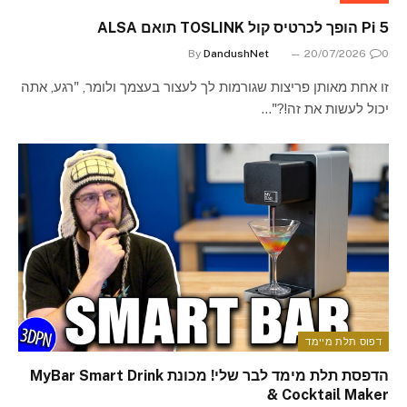
Pi 5 הופך לכרטיס קול TOSLINK תואם ALSA
By
DandushNet
20/07/2026
0
זו אחת מאותן פריצות שגורמות לך לעצור בעצמך ולומר, "רגע, אתה
יכול לעשות את זה!?"…
דפוס תלת מיימד
הדפסת תלת מימד לבר שלי! מכונת MyBar Smart Drink
& Cocktail Maker