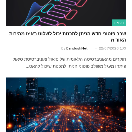
רפואה
שבב פוטוני חדש הניתן לתכנות יכול לשלוט באיזו מהירות
האור זז
By
DandushNet
22/07/2026
0
חוקרים מהאוניברסיטה הלאומית של סיאול ואוניברסיטת סיאול
פיתחו מעגל משולב פוטוני הניתן לתכנות שיכול להאט…