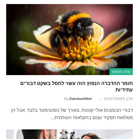
מדע ורפואה
חומר ההדברה הנפוץ הזה עשוי לחסל בשקט דבורים
עתידיות
By
DandushNet
25/07/2026
0
דבורי הבומבוס אולי קטנות, באורך של כסנטימטר בלבד, אבל הן
ממלאות תפקיד עצום בחקלאות העולמית.…