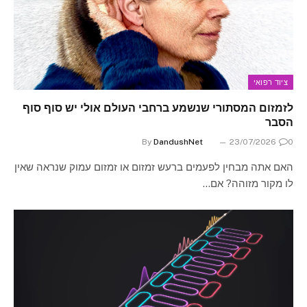
ציוד רפואי
לזמזום המסתורי שנשמע ברחבי העולם אולי יש סוף סוף
הסבר
By
DandushNet
23/07/2026
0
האם אתה מבחין לפעמים ברעש זמזום או זמזום עמוק שנראה שאין
לו מקור מזוהה? אם…