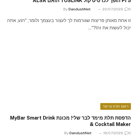
Pi 5 הופך לכרטיס קול TOSLINK תואם ALSA
By
DandushNet
20/07/2026
0
זו אחת מאותן פריצות שגורמות לך לעצור בעצמך ולומר, "רגע, אתה
יכול לעשות את זה!?"…
דפוס תלת מיימד
הדפסת תלת מימד לבר שלי! מכונת MyBar Smart Drink
& Cocktail Maker
By
DandushNet
19/07/2026
0