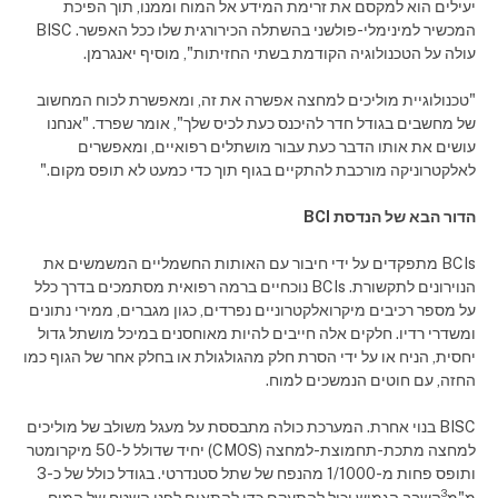
יעילים הוא למקסם את זרימת המידע אל המוח וממנו, תוך הפיכת
המכשיר למינימלי-פולשני בהשתלה הכירורגית שלו ככל האפשר. BISC
עולה על הטכנולוגיה הקודמת בשתי החזיתות", מוסיף יאנגרמן.
"טכנולוגיית מוליכים למחצה אפשרה את זה, ומאפשרת לכוח המחשוב
של מחשבים בגודל חדר להיכנס כעת לכיס שלך", אומר שפרד. "אנחנו
עושים את אותו הדבר כעת עבור מושתלים רפואיים, ומאפשרים
לאלקטרוניקה מורכבת להתקיים בגוף תוך כדי כמעט לא תופס מקום."
הדור הבא של הנדסת BCI
BCIs מתפקדים על ידי חיבור עם האותות החשמליים המשמשים את
הנוירונים לתקשורת. BCIs נוכחיים ברמה רפואית מסתמכים בדרך כלל
על מספר רכיבים מיקרואלקטרוניים נפרדים, כגון מגברים, ממירי נתונים
ומשדרי רדיו. חלקים אלה חייבים להיות מאוחסנים במיכל מושתל גדול
יחסית, הניח או על ידי הסרת חלק מהגולגולת או בחלק אחר של הגוף כמו
החזה, עם חוטים הנמשכים למוח.
BISC בנוי אחרת. המערכת כולה מתבססת על מעגל משולב של מוליכים
למחצה מתכת-תחמוצת-למחצה (CMOS) יחיד שדולל ל-50 מיקרומטר
ותופס פחות מ-1/1000 מהנפח של שתל סטנדרטי. בגודל כולל של כ-3
3
מ"מ
השבב הגמיש יכול להתעקם כדי להתאים לפני השטח של המוח.