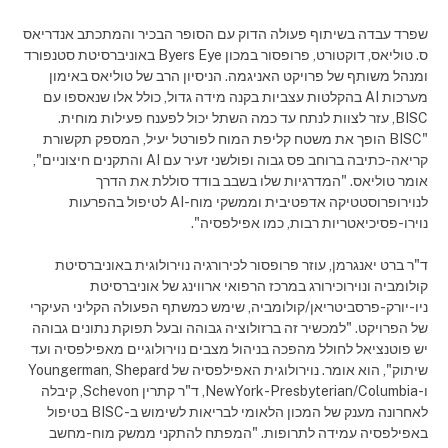
שפרד עבדה בשיתוף פעולה הדוק עם הסופר הבכיר והמתכתב אנדריאס
ס. טוליאס, דוקטורט, פרופסור במכון Byers Eye באוניברסיטת סטנפורד
ומנהל משותף של פרויקט האניגמה. הניסיון הרב של טוליאס באימון
מערכות AI בהקלטות עצביות בקנה מידה גדול, כולל אלו שנאספו עם
BISC, עזר לצוות לנתח עד כמה השתל יכול לפענח פעילות מוחית.
"BISC הופך את משטח קליפת המוח לפורטל יעיל, המספק תקשורת
קריאה-כתיבה ברוחב פס גבוה ופולשני זעיר עם AI והתקנים חיצוניים",
אומר טוליאס. "המדרגיות שלו בשבב בודד סוללת את הדרך
לנוירופרוסטטיקה אדפטיבית וממשקי מוח-AI לטיפול בהפרעות
נוירו-פסיכיאטריות רבות, כמו אפילפסיה".
ד"ר ברט יאנגרמן, עוזר פרופסור לכירורגיה נוירולוגית באוניברסיטת
קולומביה ונוירוכירורג במרכז הרפואי ארווינג של אוניברסיטת
ניו-יורק-פרסביטריאן/קולומביה, שימש כמשתף הפעולה הקליני העיקרי
של הפרויקט. "למכשיר זה ברזולוציה גבוהה ובעל תפוקת נתונים גבוהה
יש פוטנציאל לחולל מהפכה בניהול מצבים נוירולוגיים מאפילפסיה ועד
שיתוק", הוא אומר. נוירולוגית האפילפסיה של Youngerman, Shepard
ו-NewYork-Presbyterian/Columbia, ד"ר קתרין Schevon, קיבלה
לאחרונה מענק של המכון הלאומי לבריאות לשימוש ב-BISC בטיפול
באפילפסיה עמידה לתרופות. "המפתח להתקני ממשק מוח-מחשב