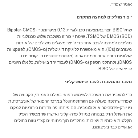
אומר שפרד.
ייצור מוליכים למחצה מתקדם
שתל BISC יוצר באמצעות טכנולוגיית 0.13 מיקרומטר Bipolar-CMOS-
DMOS (BCD) של TSMC. שיטת ייצור זו משלבת שלוש טכנולוגיות
מוליכים למחצה לשבב אחד כדי לייצר מעגלים משולבים של אותות
מעורבים (ICs). היא מאפשרת ללוגיקה דיגיטלית (מ-CMOS), לפונקציות
אנלוגיות בזרם גבוה ובמתח גבוה (מהטרנזיסטורים דו-קוטביים ו-
DMOS), ולהתקני הספק (מ-DMOS) לעבוד יחד ביעילות, כל אלו חיוניים
לביצועים של BISC.
מעבר מהמעבדה לעבר שימוש קליני
כדי להעביר את המערכת לשימוש רפואי בעולם האמיתי, הקבוצה של
שפרד שיתפה פעולה עם Youngerman במרכז הרפואי של אוניברסיטת
ניו יורק-פרסביטריאן/קולומביה. הם פיתחו פרוצדורות כירורגיות למקם
את השתל הדק בבטחה במודל פרה-קליני ואישרו שהמכשיר הפיק
הקלטות איכותיות ויציבות. מחקרים תוך ניתוחיים קצרי טווח בחולים
אנושיים כבר בעיצומם.