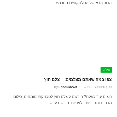
הדור הבא של הטלסקופים החכמים…
צילום
צפו במה שאתם מצלמים! – צלם חוץ
By
DandushNet
28/07/2026
0
רוצים עוד כאלה? הירשם ל צלם חוץ לטכניקות מומחים, צילום
מדהים ותחרויות בלעדיות. הירשם עכשיו…