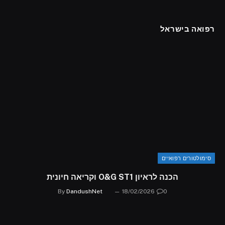
רפואה בישראל
סימולטורים רפואיים
הכנה לראיון O&G ST1 וקריאה חיונית
By
DandushNet
18/02/2026
0