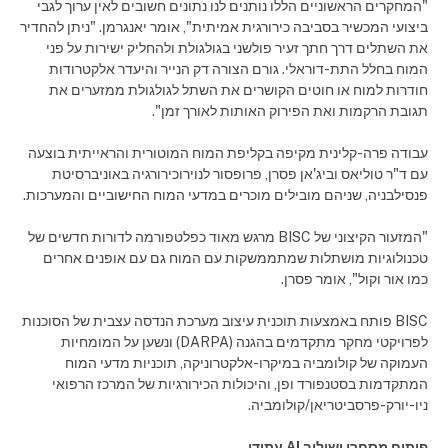
"המחקרים הראשוניים הללו נותנים לנו נתונים חשובים לאין ערוך לגבי
ביצועי המכשיר בסביבה כירורגית אמיתית", אומר יאנגרמן. "ניתן להחדיר
את השתלים דרך חתך זעיר פולשני בגולגולת ולהחליק ישירות על פני
המוח בחלל התת-דוראלי. גורם הצורה דק הנייר והיעדר אלקטרודות
חודרות למוח או חוטים הקושרים את השתל לגולגולת ממזערים את
תגובת הרקמות ואת הפירוק האותות לאורך זמן".
עבודה פרה-קלינית מקיפה בקליפת המוח המוטורית והראייתית בוצעה
עם ד"ר טוליאס וביג'אן פסרן, פרופסור לנוירוכירורגיה באוניברסיטת
פנסילבניה, שניהם מובילים מוכרים במדעי המוח החישוביים והמערכות.
"המזעור הקיצוני של BISC מרגש מאוד כפלטפורמה לדורות חדשים של
טכנולוגיות מושתלות שמתממשקות עם המוח גם עם אופנים אחרים
כמו אור וקול", אומר פסרן.
BISC פותח באמצעות תוכנית עיצוב מערכת הנדסה עצבית של הסוכנות
לפרויקטי מחקר מתקדמים בהגנה (DARPA) ונשען על המומחיות
העמוקה של קולומביה במיקרו-אלקטרוניקה, תוכניות מדעי המוח
המתקדמות בסטנפורד ופן, והיכולות הכירורגיות של המרכז הרפואי
ניו-יורק-פרסביטריאן/קולומביה.
פיתוח מסחרי ושילוב AI עתידי