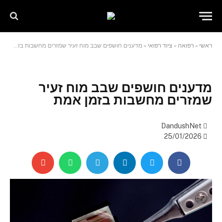
שִׂים
לֵב:
בְּאֲתָר
זֶה
ראשי
»
רפואה
»
ציוד רפואי
»
מדענים חושפים שבב מוח זעיר שמזרים מחשבות בזמן אמת
מֻפְעֶלֶת
מַעֲרֶכֶת
"נָגִישׁ
בִּקְלִיק"
מדענים חושפים שבב מוח זעיר
הַמְּסַיַּעַת
שמזרים מחשבות בזמן אמת
לִנְגִישׁוּת
הָאֲתָר.
DandushNet
25/01/2026