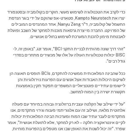
כדי לקרב את הטכנולוגיה לשימוש מעשי, חוקרים בקולומביה ובסטנפורד
יצרו את Kampto Neurotech, סטארט-אפ שהוקם על ידי בוגר הנדסת
החשמל של קולומביה, ד"ר Nanyu Zeng, אחד המהנדסים המובילים
של הפרויקט. החברה מייצרת גרסאות מוכנות למחקר של השבב ופועלת
לאבטחת מימון להכנת המערכת לשימוש בחולים אנושיים.
"זוהי דרך שונה מהותית לבניית התקני BCI", אומר זנג. "באופן זה, ל-
BISC יכולות טכנולוגיות העולה על אלו של מכשירים מתחרים בסדרי
גודל רבים".
ככל שהבינה המלאכותית ממשיכה להתקדם, BCIs תופסים תאוצה הן
לשיקום היכולות האבודות אצל אנשים עם הפרעות נוירולוגיות והן
ליישומים עתידיים פוטנציאליים המשפרים תפקוד תקין באמצעות
תקשורת ישירה בין המוח למחשב.
"על ידי שילוב של הקלטה עצבית ברזולוציה גבוהה במיוחד עם פעולה
אלחוטית מלאה, ושילוב זה עם אלגוריתמי פענוח וגירוי מתקדמים, אנו
מתקדמים לעבר עתיד שבו המוח ומערכות הבינה המלאכותית יכולות
לקיים אינטראקציה חלקה – לא רק למחקר, אלא לתועלת אנושית", אומר
שפרד. "זה יכול לשנות את האופן שבו אנו מטפלים בהפרעות מוחיות,