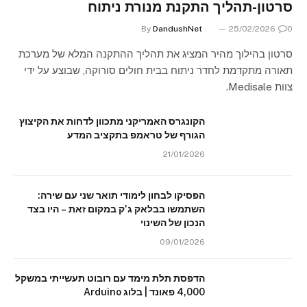
סרטון-תהליך התקנת מנורת ניתוח
By
DandushNet
25/02/2026
0
סרטון בהילוך מהיר המציג את תהליך ההתקנה המלא של מערכת
תאורה מתקדמת לחדר ניתוח בבית חולים סורוקה, שבוצע על ידי
צוות Medisale.
הקונגרס האמריקני מתכוון לדחות את הקיצוץ
הגורף של טראמפ בתקציב המדע
21/01/2026
הפסיקו לבחון לימודי תואר שני עם שירה:
השתמשו בבלאק ג'ק במקום זאת – היו בצד
הנכון של השינוי
09/01/2026
הדפסת תלת מימד עם רובוט תעשייתי במשקל
4,000 פאונד | בלוג Arduino