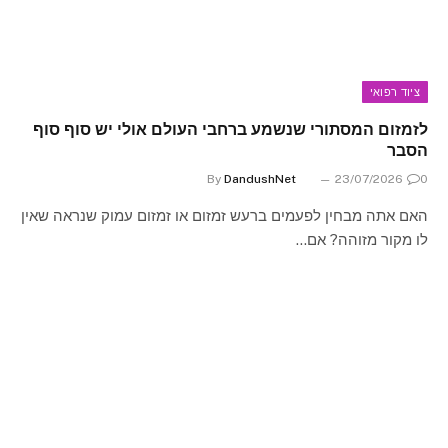
ציוד רפואי
לזמזום המסתורי שנשמע ברחבי העולם אולי יש סוף סוף
הסבר
By
DandushNet
23/07/2026
0
האם אתה מבחין לפעמים ברעש זמזום או זמזום עמוק שנראה שאין
לו מקור מזוהה? אם…