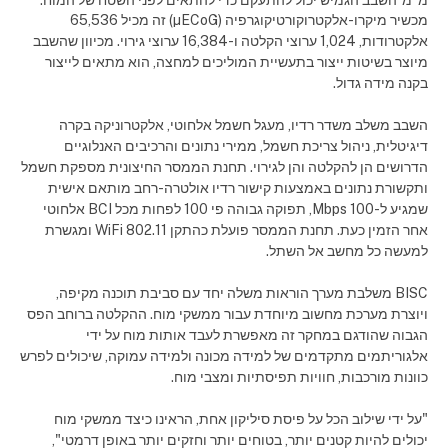
מכשיר מיקרו-אלקטרוקורטיקוגרפיה (µECoG) זה מכיל 65,536
אלקטרודות, 1,024 ערוצי הקלטה ו-16,384 ערוצי גירוי. מכיוון שהשבב
מיוצר בשיטות ייצור בתעשיית המוליכים למחצה, הוא מתאים לייצור
בקנה מידה גדול.
השבב משלב משדר רדיו, מעגל חשמל אלחוטי, אלקטרוניקה בקרה
דיגיטלית, ניהול צריכת חשמל, ממירי נתונים והרכיבים האנלוגיים
הדרושים הן להקלטה והן לגירוי. תחנת הממסר החיצונית מספקת חשמל
ותקשורת נתונים באמצעות קישור רדיו אולטרה-רחב מותאם אישית
שמגיע ל-100 Mbps, תפוקה גבוהה פי 100 לפחות מכל BCI אלחוטי
אחר הזמין כעת. תחנת הממסר פועלת כהתקן 802.11 WiFi ומגשרת
למעשה כל מחשב אל השתל.
BISC משלבת מערך הוראות משלה יחד עם סביבת תוכנה מקיפה,
ויוצרת מערכת מחשוב מיוחדת עבור ממשקי מוח. ההקלטה ברוחב הפס
הגבוה שהודגם במחקר זה מאפשרת לעבד אותות מוח על ידי
אלגוריתמים מתקדמים של למידה מכונה ולמידה עמוקה, שיכולים לפרש
כוונות מורכבות, חוויות תפיסתיות ומצבי מוח.
"על ידי שילוב הכל על פיסת סיליקון אחת, הראינו כיצד ממשקי מוח
יכולים להיות קטנים יותר, בטוחים יותר וחזקים יותר באופן דרמטי",