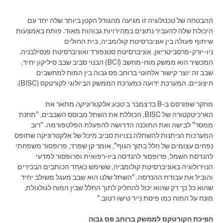
ההבטחה של טכנולוגיה זו מגיעה מהגודל הקטן ביותר שלה יחד עם
היכולת שלה להעביר נתונים במהירויות גבוהות מאוד. פותח באמצעות
שיתוף פעולה בין אוניברסיטת קולומביה, בית החולים
ניו-יורק-פרסביטריאן, אוניברסיטת סטנפורד ואוניברסיטת פנסילבניה,
המכשיר הוא ממשק מוח-מחשב (BCI) הבנוי סביב שבב סיליקון יחיד.
שבב זה יוצר קישור אלחוטי ברוחב פס גבוה בין המוח למחשבים
חיצוניים. המערכת ידועה כמערכת הממשק הביולוגי לקורטקס (BISC).
מחקר שפורסם ב-8 בדצמבר ב
טבע אלקטרוניקה
מתאר את
הארכיטקטורה של BISC, הכוללת את השתל מבוסס השבבים, "תחנת
ממסר" לבישה ואת התוכנה הדרושה להפעלת הפלטפורמה. "רוב
המערכות הניתנות להשתלה בנויות סביב מיכל של אלקטרוניקה שתופס
נפחים עצומים של חלל בתוך הגוף", אומר קן שפרד, פרופסור משפחתי
להנדסת חשמל, פרופסור להנדסה ביו-רפואית ופרופסור למדעי
הנוירולוגיה באוניברסיטת קולומביה, ששימש כאחד הכותבים הבכירים
והוביל את עבודת ההנדסה. "השתל שלנו הוא שבב מעגל משולב יחיד
שהוא כל כך דק שהוא יכול להחליק לתוך החלל שבין המוח לגולגולת,
מונח על המוח כמו פיסת נייר טישו רטוב."
הפיכת הקורטקס לממשק ברוחב פס גבוה