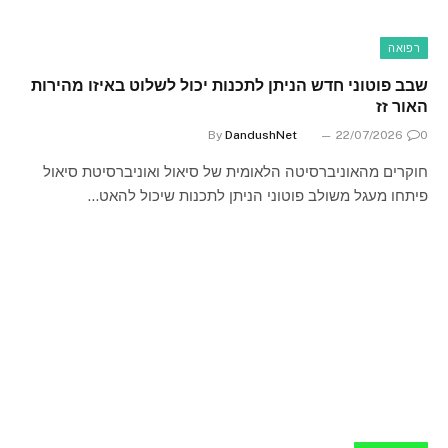
רפואה
שבב פוטוני חדש הניתן לתכנות יכול לשלוט באיזו מהירות
האור זז
By
DandushNet
22/07/2026
0
חוקרים מהאוניברסיטה הלאומית של סיאול ואוניברסיטת סיאול
פיתחו מעגל משולב פוטוני הניתן לתכנות שיכול להאט…