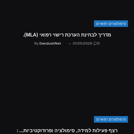
סימולטורים רפואיים
מדריך לבחינת הערכת רישוי רפואי (MLA).
By
DandushNet
01/05/2026
0
סימולטורים רפואיים
רצף פעילות למידה, סימולציה ופרודוקטיביות… :