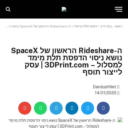
שִׂים
לֵב:
בְּאֲתָר
זֶה
ראשי
»
במו ידיך
»
דפוס תלת מיימד
»
ה-Rideshare הראשון של SpaceX נושא ניסוי הדפסת תלת מימד למסלול – 3DPrint.com | עסק לייצור תוסף
מֻפְעֶלֶת
מַעֲרֶכֶת
"נָגִישׁ
בִּקְלִיק"
ה-Rideshare הראשון של SpaceX
הַמְּסַיַּעַת
נושא ניסוי הדפסת תלת מימד
לִנְגִישׁוּת
למסלול – 3DPrint.com | עסק
הָאֲתָר.
לייצור תוסף
DandushNet
14/01/2026