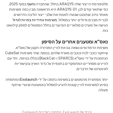
פלטפורמת הייצור שלה ARAQYS בחלל, שהחברה
נחשף
בסוף 2025.
כפי שתואר קודם לכן, ARAQYS-D1 היא הראשונה מבין כמה משימות
מאתר נתיב שתוכננו שנועדו לאמת את שלבי ייצור הליבה הדרושים
לבניית מבנים גדולים יותר במסלול.
משימות עתידיות צפויות לגדול
הגישה אל מערכים סולאריים המיוצרים בחלל המסוגלים לספק קילוואט
כוח.
נאס"א ומטענים אחרים על הסיפון
משימת הדמדומים נשאה גם את לוויין הפנדורה הקטן של נאס"א,
שיחקור כוכבי לכת וכוכבים מארח שלהם. בנוסף, שתי משימות CubeSat
הנתמכות על ידי נאס"א (SPARCS ו-BlackCat) נכללו בטיסה, יחד עם
לוויינים מסחריים המתמקדים בתצפית על כדור הארץ ובקישוריות
לאינטרנט של הדברים.
יותר ממחצית מהמטענים במשימה נתמכו על ידי
Exolaunch
המתמחה
בסיוע למשימות לוויין קטנות להגיע למסלול באמצעות שיגורי שיתוף
פעולה.
עיבוד של ExoLaunch. התמונה באדיבות Exolaunch.