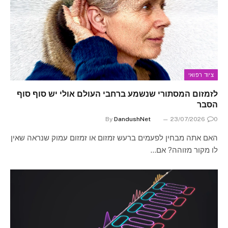
ציוד רפואי
לזמזום המסתורי שנשמע ברחבי העולם אולי יש סוף סוף
הסבר
By
DandushNet
23/07/2026
0
האם אתה מבחין לפעמים ברעש זמזום או זמזום עמוק שנראה שאין
לו מקור מזוהה? אם…