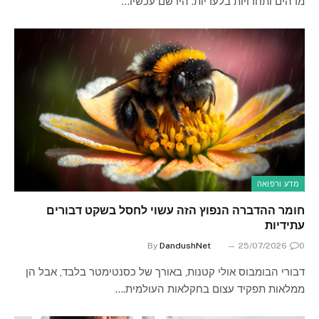
מדהים ותחרויות בלעדיות. הירשם עכשיו…
מדע ורפואה
חומר ההדברה הנפוץ הזה עשוי לחסל בשקט דבורים
עתידיות
By
DandushNet
25/07/2026
0
דבורי הבומבוס אולי קטנות, באורך של כסנטימטר בלבד, אבל הן
ממלאות תפקיד עצום בחקלאות העולמית.…