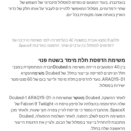
בוונדנברג, בעוד המטענים נפרסו למסלול סינכרוני של השמש של
שחר-דמדומים, מסלול המאפשר ללוויינים לעבור על אותו חלק של כדור
הארץ באותה שעה מקומית בכל יום.
פלקון 9 נמצא אנכית במשטח 4E בקליפורניה לפני משימת הרכיבה של
דמדומים למסלול בין ערביים-שחר. התמונה באדיבות SpaceX.
משימת הדפסת תלת מימד בשטח פנוי
בין 40 המטענים הייתה משימה מ
Dcubed
חברה המתמקדת במבני
חלל הניתנים לפריסה ובייצור בחלל. של Dcubed
מְשִׁימָה
הנקרא
ARAQYS-D1, נועד להדפיס בתלת מימד ולייצר בום של 60 סנטימטר
ישירות במסלול.
לאחר ההשקה, Dcubed
מְאוּשָׁר
שמשימת ה-Dcubed-1 ARAQYS-D1
שלה התרוממה בהצלחה על סיפון טיסת ה-Falcon 9 Twilight של
SpaceX. מהחברה נמסר כי פריסת לוויין צפויה תוך שעות, ולאחר מכן
המשימה תיכנס לשלב הזמנה. לאחר השלמת ההפעלה, Dcubed
מתכננת להתחיל בייצור במסלול של הבום, ולציין את הדגמת הייצור
הראשונה שלה בחלל.