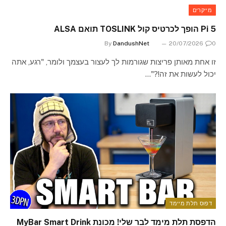
מייקרים
Pi 5 הופך לכרטיס קול TOSLINK תואם ALSA
By
DandushNet
20/07/2026
0
זו אחת מאותן פריצות שגורמות לך לעצור בעצמך ולומר, "רגע, אתה
יכול לעשות את זה!?"…
דפוס תלת מיימד
הדפסת תלת מימד לבר שלי! מכונת MyBar Smart Drink