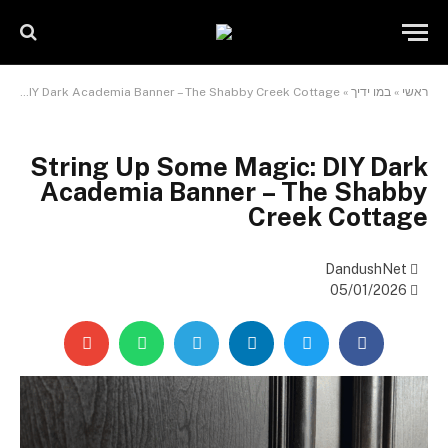
שִׂים
לֵב:
בְּאֲתָר
זֶה
ראשי
»
במו ידיך
»
String Up Some Magic: DIY Dark Academia Banner – The Shabby Creek Cottage
מֻפְעֶלֶת
מַעֲרֶכֶת
"נָגִישׁ
בִּקְלִיק"
String Up Some Magic: DIY Dark
הַמְּסַיַּעַת
Academia Banner – The Shabby
לִנְגִישׁוּת
Creek Cottage
הָאֲתָר.
DandushNet
05/01/2026