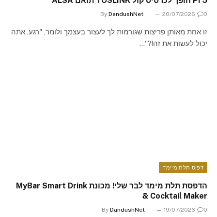
Pi 5 הופך לכרטיס קול TOSLINK תואם ALSA
By
DandushNet
20/07/2026
0
זו אחת מאותן פריצות שגורמות לך לעצור בעצמך ולומר, "רגע, אתה
יכול לעשות את זה!?"…
דפוס תלת מיימד
הדפסת תלת מימד לבר שלי! מכונת MyBar Smart Drink
& Cocktail Maker
By
DandushNet
19/07/2026
0