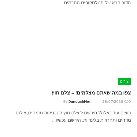
הדור הבא של הטלסקופים החכמים…
צילום
צפו במה שאתם מצלמים! – צלם חוץ
By
DandushNet
28/07/2026
0
רוצים עוד כאלה? הירשם ל צלם חוץ לטכניקות מומחים, צילום
מדהים ותחרויות בלעדיות. הירשם עכשיו…