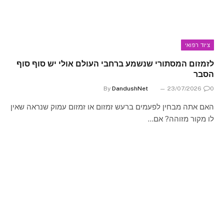
ציוד רפואי
לזמזום המסתורי שנשמע ברחבי העולם אולי יש סוף סוף
הסבר
By
DandushNet
23/07/2026
0
האם אתה מבחין לפעמים ברעש זמזום או זמזום עמוק שנראה שאין
לו מקור מזוהה? אם…