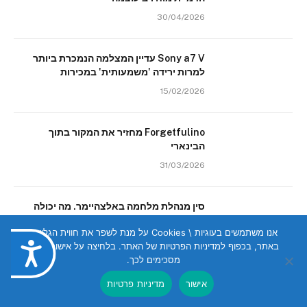
30/04/2026
Sony a7 V עדיין המצלמה הנמכרת ביותר
למרות ירידה 'משמעותית' במכירות
15/02/2026
Forgetfulino מחזיר את המקור בתוך
הבינארי
31/03/2026
סין מנהלת מלחמה באלצהיימר. מה יכולה
גישתה ללמד את שאר העולם?
אנו משתמשים בעוגיות \ Cookies על מנת לשפר את חווית הגלישה
24/02/2026
באתר, בכפוף למדיניות הפרטיות של האתר. בלחיצה על אישור הנכם
נגישות
מסכימים לכך.
אישור
מדיניות פרטיות