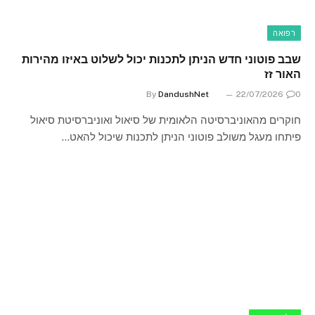
רפואה
שבב פוטוני חדש הניתן לתכנות יכול לשלוט באיזו מהירות
האור זז
By
DandushNet
22/07/2026
0
חוקרים מהאוניברסיטה הלאומית של סיאול ואוניברסיטת סיאול
פיתחו מעגל משולב פוטוני הניתן לתכנות שיכול להאט…