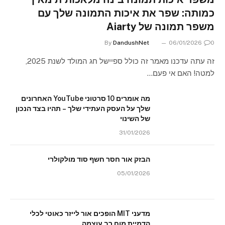
כמותה: שפר את איכות התמונה שלך עם
משפר תמונה של Aiarty
By
DandushNet
06/01/2026
0
זה עתה עדכנו מאמר זה כולל ספיישל חג המולד לשנת 2025,
למטה! האם אי פעם…
מה אומרים 10 סרטוני YouTube האחרונים
שלך על העסק העתידי שלך – תהיו בצד הנכון
של השינוי
31/01/2026
הבזק אור חסר חשף סוד מולקולרי
05/01/2026
מדעני MIT הופכים אור לייזר כאוטי לכלי
הדמיית מוח רב עוצמה